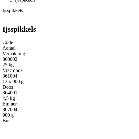
Ijsspikkels
Ijsspikkels
Code
Aantal
Verpakking
860002
25 kg
Vrac doos
861004
12 x 900 g
Doos
864001
4,5 kg
Emmer
867004
900 g
Bus