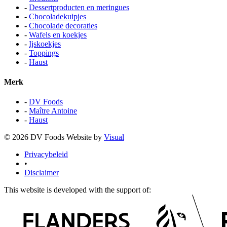
-
Dessertproducten en meringues
-
Chocoladekuipjes
-
Chocolade decoraties
-
Wafels en koekjes
-
Ijskoekjes
-
Toppings
-
Haust
Merk
-
DV Foods
-
Maître Antoine
-
Haust
© 2026 DV Foods
Website by
Visual
Privacybeleid
•
Disclaimer
This website is developed with the support of: