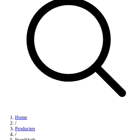
Home
/
Producten
/
Ijsspikkels