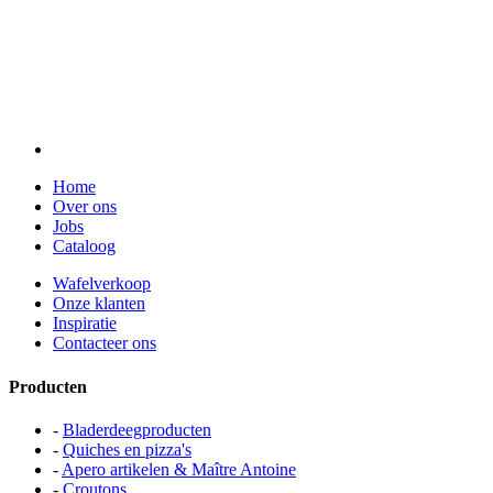
Home
Over ons
Jobs
Cataloog
Wafelverkoop
Onze klanten
Inspiratie
Contacteer ons
Producten
-
Bladerdeegproducten
-
Quiches en pizza's
-
Apero artikelen & Maître Antoine
-
Croutons