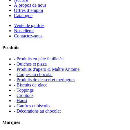
À propos de nous
Offres d’emploi
Catalogue
Vente de gaufres
Nos clients
Contactez-nous
Produits
-
Produits en pâte feuilletée
-
Quiches et pizza
-
Produits d'apero & Maître Antoine
-
Coupes au chocolat
-
Produits de dessert et meringues
-
Biscuits de glace
-
Toppings
-
Croutons
-
Haust
-
Gaufres et biscuits
-
Décorations au chocolat
Marques